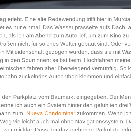
g erlebt. Eine alte Redewendung trifft hier in Murcia
t es nur einmal. Das Wasser prasselte aufs Dach, a
ch, als ich am Abend zum Auto lief, um zum Kino 
raßen nicht für solches Wetter gebaut sind. Oder v
in Mitleidenschaft gezogen wurden, dass sie mit W
 in den Spurrinnen; selbst beim Hochfahren meiner
heimischen fahren aber überwiegend vernünftig. So k
Autobahn zuckelndes Autochthon klemmen und einfa
ch den Parkplatz vom Baumarkt eingegeben. Der Mens
nne ich auch ein System hinter den gefühlten dreiß
obahn zum
„Nueva Condomina“
zukommen. Wenn ich 
en Weg vielleicht auch mal ohne Navigationssystem. 
 war mir klar. Dass der dazugehörige Parkplatz jedo