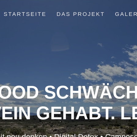
STARTSEITE
DAS PROJEKT
GALER
OOD SCHWÄCH
IN GEHABT. L
it neu denken • Digital Detox • Campos