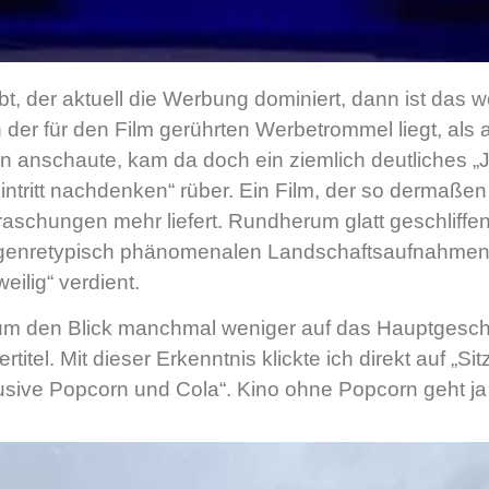
, der aktuell die Werbung dominiert, dann ist das woh
er für den Film gerührten Werbetrommel liegt, als an
ken anschaute, kam da doch ein ziemlich deutliches 
tritt nachdenken“ rüber. Ein Film, der so dermaßen 
aschungen mehr liefert. Rundherum glatt geschliffe
genretypisch phänomenalen Landschaftsaufnahmen 
eilig“ verdient.
, um den Blick manchmal weniger auf das Hauptgesch
titel. Mit dieser Erkenntnis klickte ich direkt auf „Si
usive Popcorn und Cola“. Kino ohne Popcorn geht ja 