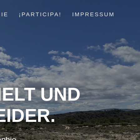
IE
¡PARTICIPA!
IMPRESSUM
ELT UND
EIDER.
ophie