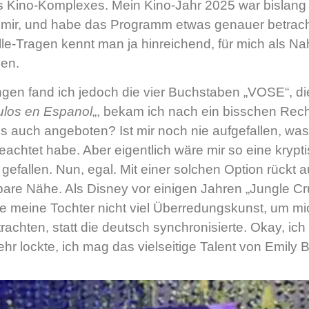
 Kino-Komplexes. Mein Kino-Jahr 2025 war bislang 
mir, und habe das Programm etwas genauer betrachte
lle-Tragen kennt man ja hinreichend, für mich als Na
gen.
gen fand ich jedoch die vier Buchstaben „VOSE“, die
tulos en Espanol
„, bekam ich nach ein bisschen Rech
s auch angeboten? Ist mir noch nie aufgefallen, wa
geachtet habe. Aber eigentlich wäre mir so eine kry
gefallen. Nun, egal. Mit einer solchen Option rückt 
ifbare Nähe. Als Disney vor einigen Jahren „Jungle 
e meine Tochter nicht viel Überredungskunst, um m
rachten, statt die deutsch synchronisierte. Okay, ich
hr lockte, ich mag das vielseitige Talent von Emily B