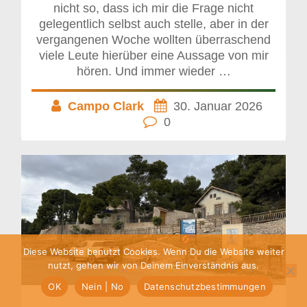
nicht so, dass ich mir die Frage nicht
gelegentlich selbst auch stelle, aber in der
vergangenen Woche wollten überraschend
viele Leute hierüber eine Aussage von mir
hören. Und immer wieder …
Campo Clark
30. Januar 2026
0
Diese Website benutzt Cookies. Wenn Du die Website weiter
nutzt, gehen wir von Deinem Einverständnis aus.
OK
Nein | No
Datenschutzbestimmungen