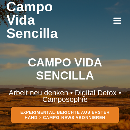
Campo
Zum
Inhalt
Vida
springen
Sencilla
CAMPO VIDA
SENCILLA
Arbeit neu denken • Digital Detox •
Camposophie
EXPERIMENTAL-BERICHTE AUS ERSTER
HAND > CAMPO-NEWS ABONNIEREN