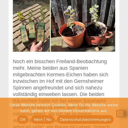
Noch ein bisschen Freiland-Beobachtung
mehr. Meine beiden aus Spanien
mitgebrachten Kermes-Eichen haben sich
inzwischen im Hof mit den Gernsheimer
Spinnen angefreundet und sich nahezu
vollständig einweben lassen. Die beiden
Bäumchen hatte ich bei einem Baumarkt-
Diese Website benutzt Cookies. Wenn Du die Website weiter
Besuch in Murcia mehr aus Spaß
nutzt, gehen wir von Deinem Einverständnis aus.
mitgenommen, als ich sie in einem
OK
Nein | No
Datenschutzbestimmungen
Aussteller neben der Kasse stehen sah. „
El
arbol es vida
“, ein Baum ist Leben. Sprach